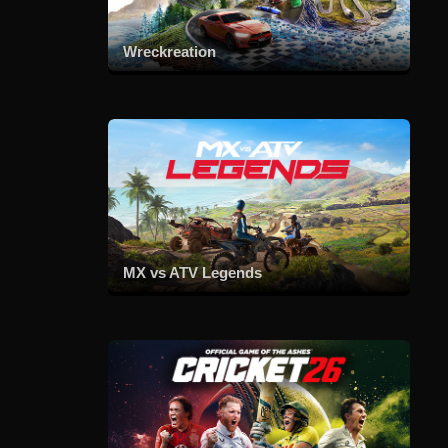
Wreckreation
MX vs ATV Legends