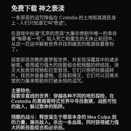
免费下载 神之亵渎
一条邪恶的诅咒降临在 Cvstodia 的土地和其居民身
上 - 人们只知道它叫“奇迹”。
在游戏中扮演“无声的悲哀”大屠杀惨剧中唯一的幸存
者“悔罪者一号”。陷入死亡和重生的无休止轮回中，
从这一厄运中解救世界并找到痛苦的根源就要靠你
了。
探索邪恶宗教的噩梦般世界，并发现深藏其中的诸多
秘密。使用威力强大的技能组合和残酷的终结技，消
灭大批奇异怪物和巨型首领，它们只想把你撕成碎
片。找到并装备遗物、念珠和祷文，它们可以召唤天
堂的力量来帮助你打破永恒的诅咒。
主要特色:
探索非直线的世界：穿越各种不同的地形探险，在
Cvstodia 的黑暗哥特式世界中寻找救赎，战胜可怕
的敌人，躲过致命的陷阱。
残酷的战斗：释放诞生于罪恶本身的 Mea Culpa 剑
的力量，屠杀敌人。杀出一条血路，同时获得威力强
大的新技能组合和必杀技。