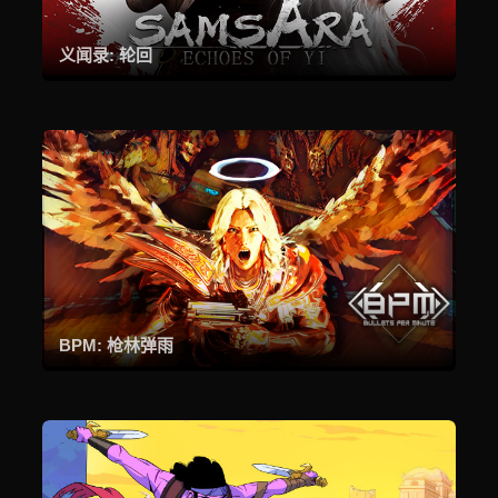
义闻录: 轮回
BPM: 枪林弹雨