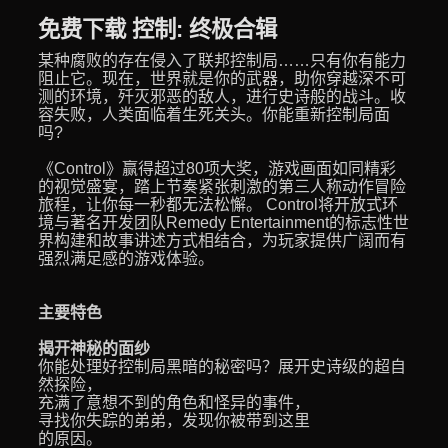
免费下载 控制: 终极合辑
某种腐败的存在侵入了联邦控制局……只有你有能力
阻止它。现在，世界就是你的武器，助你穿越深不可
测的环境，歼灭邪恶的敌人，进行史诗般的战斗。收
容失败，人类面临着生死关头。你能重新控制局面
吗?
《Control》赢得超过80项大奖，游戏画面如同精彩
的视觉盛宴，踏上节奏紧张刺激的第三人称动作冒险
旅程，让你每一秒都无法松懈。 Control将开放式环
境与著名开发团队Remedy Entertainment的标志性世
界构建和故事讲述方式相结合，为玩家提供广阔而有
强烈满足感的游戏体验。
主要特色
揭开神秘的面纱
你能处理好控制局黑暗的秘密吗？展开史诗级的超自
然探险，
充满了意想不到的角色和怪异的事件，
寻找你失踪的弟弟，发现你被带到这里
的原因。