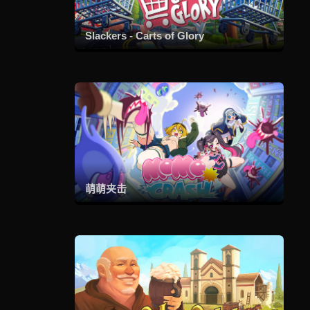
Slackers - Carts of Glory
萌萌夹击