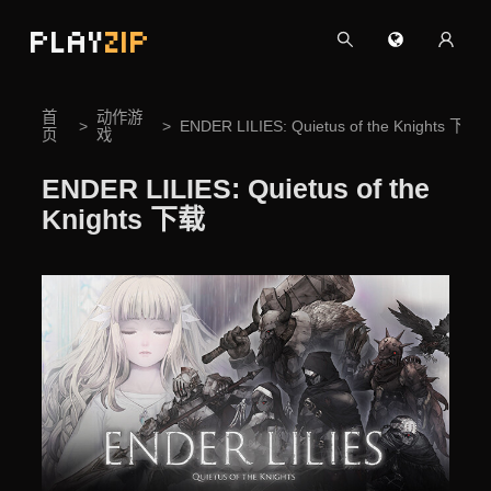
PLAY
ZIP
首
动作游
ENDER LILIES: Quietus of the Knights 下载
页
戏
ENDER LILIES: Quietus of the
Knights 下载