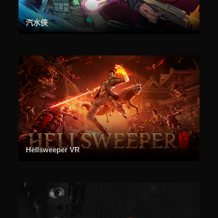
汽水侠
Hellsweeper VR