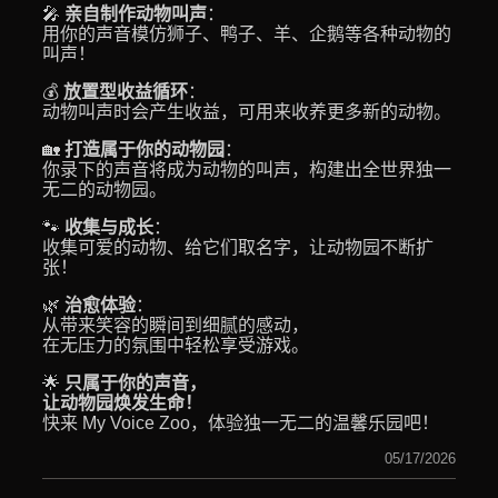
🎤
亲自制作动物叫声
：
用你的声音模仿狮子、鸭子、羊、企鹅等各种动物的
叫声！
💰
放置型收益循环
：
动物叫声时会产生收益，可用来收养更多新的动物。
🏡
打造属于你的动物园
：
你录下的声音将成为动物的叫声，构建出全世界独一
无二的动物园。
🐾
收集与成长
：
收集可爱的动物、给它们取名字，让动物园不断扩
张！
🌿
治愈体验
：
从带来笑容的瞬间到细腻的感动，
在无压力的氛围中轻松享受游戏。
🌟
只属于你的声音，
让动物园焕发生命！
快来 My Voice Zoo，体验独一无二的温馨乐园吧！
05/17/2026