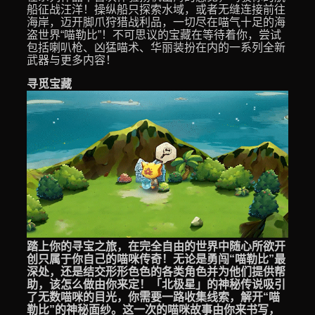
船征战汪洋！操纵船只探索水域，或者无缝连接前往
海岸，迈开脚爪狩猎战利品，一切尽在喵气十足的海
盗世界“喵勒比”！不可思议的宝藏在等待着你，尝试
包括喇叭枪、凶猛喵术、华丽装扮在内的一系列全新
武器与更多内容！
寻觅宝藏
踏上你的寻宝之旅，在完全自由的世界中随心所欲开
创只属于你自己的喵咪传奇！无论是勇闯“喵勒比”最
深处，还是结交形形色色的各类角色并为他们提供帮
助，该怎么做由你来定！「北极星」的神秘传说吸引
了无数喵咪的目光，你需要一路收集线索，解开“喵
勒比”的神秘面纱。这一次的喵咪故事由你来书写，