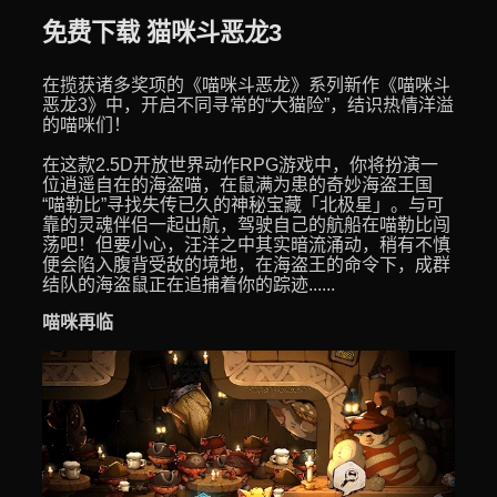
免费下载 猫咪斗恶龙3
在揽获诸多奖项的《喵咪斗恶龙》系列新作《喵咪斗
恶龙3》中，开启不同寻常的“大猫险”，结识热情洋溢
的喵咪们！
在这款2.5D开放世界动作RPG游戏中，你将扮演一
位逍遥自在的海盗喵，在鼠满为患的奇妙海盗王国
“喵勒比”寻找失传已久的神秘宝藏「北极星」。与可
靠的灵魂伴侣一起出航，驾驶自己的航船在喵勒比闯
荡吧！但要小心，汪洋之中其实暗流涌动，稍有不慎
便会陷入腹背受敌的境地，在海盗王的命令下，成群
结队的海盗鼠正在追捕着你的踪迹......
喵咪再临