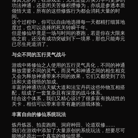
功法神通，还是闭关苦修积攒修为，亦或是参透本质
领悟大道，所有的这些修炼行为都会消耗大量的时
间。
这个过程中，你可以自由地选择每一天都精打细算地
度过，也可以选择闭死关转瞬千年。
但是修仙毕竟是一场与时间的赛跑，若是你在大限来
临之前，还没有成功突破到下一境界，那也只能寿元
已尽生死道消了。
与众不同的五行灵气战斗
游戏中将修仙之人使用的五行灵气具化，不同的神通
释放需要不同的灵气，而灵气和神通之间的相生相克
又会为释放神通带来不同的效果，它们又都受到了功
法和大道领悟的加成。
丰富的神通功法天赋大道和法宝丹药这些外物互相搭
配，组成了一套复杂且有深度的战斗体系。
结合这个体系，我们又精心设计了很多富有挑战性的
关卡，相信可以带来非常有趣的游戏体验。
丰富自由的修仙系统玩法
炼丹炼器、拍卖跑商、洞府种田、论道双修……
我们在游戏中添加了大量原创的系统玩法，想要尽可
能地还原出一个真实的修仙世界。