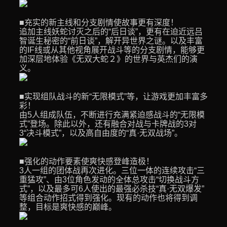
■充实的新主线和分支剧情使故事更有深度！
追加主线妖蛇讨灭之后的“后日谈”，更有在迫近远吕
智诞生秘密的“前日谈”，解开异世界之谜。以及丰富
的IF线或从其他视角展开战斗等的分支剧情，能够更
加深层地体验《无双大蛇２》的世界与英杰们的演
义。
■实现组队战斗的新“无限模式”等，让游戏更加丰富多
彩！
由5人组成队伍，不断进行充满紧迫感战斗的“无限模
式”登场。除此以外，还有融合对战与卡牌战的3对
3“决斗模式”，以及高自由度的“真·无双战场”。
■强化的动作要素使爽快感登峰造极！
3人一组的团体战再次进化。三位一体的连续攻击“三
重猛攻”、由3位角色发动的全体总攻击“切换战斗方
式”，以及最多可6人使出的最强必杀技“真·无双爆发”
等组合动作招式得到强化。现有的动作也将得到调
整，目标是爽快感的巅峰。