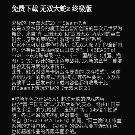
免费下载 无双大蛇2 终极版
究极的《无双大蛇2》于Steam登场！
这是以突然现身的魔王远吕智所创造的异次元世界为
舞台，来自“真·三国无双”和“战国无双”两系列的英杰
们大显身手的策略动作游戏“无双大蛇”系列。
玩家不仅可以在本作中游玩《无双大蛇２》的全部内
容，还有由知名插画家山田章博氏（《BEAST of
EAST～东方眩晕录～》、《十二国战记（封面、插
图）》等）设计的新角色参战并加入新的章节，能够
体验更有深度的故事情节。
此外，融合对战与卡牌战斗要素的“决斗模式”、可体
验组队战斗的新模式“无限模式”等各种要素，以及在
其他平台上已发布的下载内容也都将收录于此！
在Steam上爽玩究极的《无双大蛇２》！
■登场角色总计145人！超次元般的游戏内容
包含“真·三国无双”与“无双大蛇”的英杰、经由山田章
博之手设计的“九尾狐”、“玉藻前”等，145位个性鲜
明、各显神通的英杰们绝对值得一看！
来自《DEAD OR ALIVE 5》的霞、“阿兰德的工作室”
系列的史特尔格、《剑魂》的索菲蒂亚等连动角色，
也将超越作品的界限华丽参战。