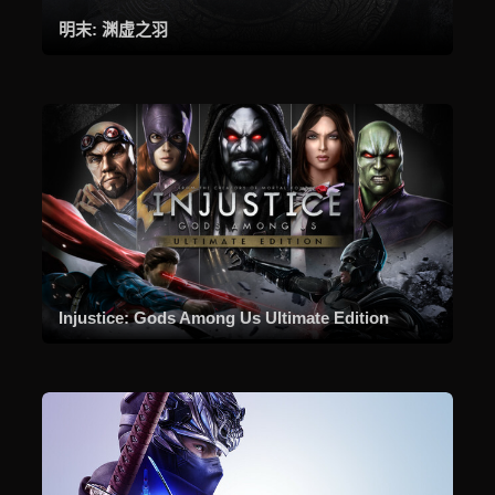
明末: 渊虚之羽
Injustice: Gods Among Us Ultimate Edition