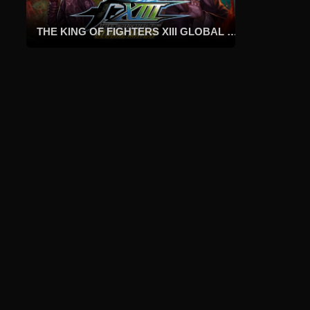
你
的
穹
THE KING OF FIGHTERS XIII GLOBAL MATCH
顶
吧。
利
用
每
波
攻
击
之
间
的
空
隙，
挖
入
地
下
寻
找
宝
贵
的