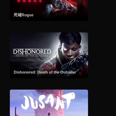
死域Rogue
免
费
下
载
穹
顶
守
护
者
Dishonored: Death of the Outsider
在
《穹
顶
守
护
者》
这
款