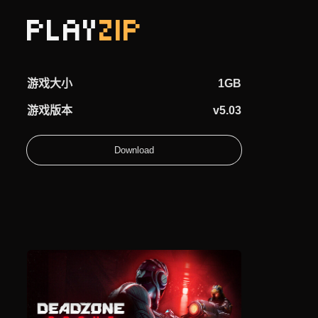
PLAY
ZIP
游戏大小
动
1GB
首
作
穹顶守护者 下载
页
游
游戏版本
v5.03
戏
穹
Download
顶
守
护
者
下
载