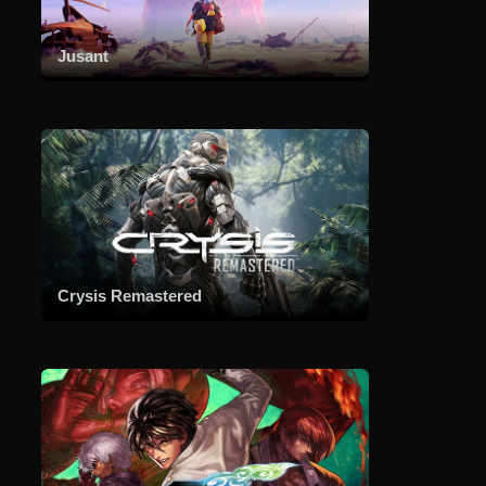
创
新
的
Jusant
roguelike
生
存
采
矿
游
戏
中，
迎
战
一
波
Crysis Remastered
又
一
波
的
敌
对
攻
击，
保
卫