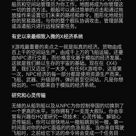
船员和空间站管理员为你工作，地图将成为你管理这
一切的首选方法。舰船可以通过简单的点击和通过拖
放操作来设置它们未来的路径和命令。图形化地规划
你的贸易路线，与你的整个舰队协调攻击，管理部属
或派遣船只进行远程探索任务。
有史以来最细致入微的X经济系统
X游戏最重要的卖点之一就是拟真的经济。货物由成
百上千的空间站生产，由成千上万的飞船运输，还要
由NPC进行交易，而价格变化基于模拟的经济发展。
这就是我们赖以生存的宇宙的基础。现在在《X4》
里，我们又迈出了一大步。在任何X游戏中，这是第
一次，NPC经济的每一部分都是使用资源生产而来。
飞船、武器、升级部件、弹药甚至空间站，凡是你想
得出的。一切都来自于模拟的经济系统。
研究和心灵传输
无缝的从船到船以及从NPC为你控制帝国的切换到了
一个更高的水平。当你拥有了一支庞大舰队，你会非
常有兴趣在HQ里研究一项技术：心灵传输。解锁心
灵传输后，你可以很快地从一艘船跳到另一艘，第一
时间面对你的NPC面临的的危急局面。当你亲自驾驶
飞船时，之前给它下达的命令将会变成一个任务目