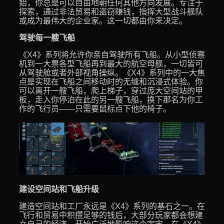
始，你总是可以自由地朝任何其他方向发展。专注于
探索，通过非法贸易和盗窃赚钱，指挥大型战斗舰队
或成为最伟大的企业家。这一切都由你来决定。
驾驶每一艘飞船
《X4》系列将允许你亲自驾驶所有飞船。从小型侦察
机到一大票各型飞船再到最大的航空母舰，一切皆可
从驾驶舱或者外部视角操纵。《X4》系列中的一大焦
点是实现在飞船之间移动时的无缝和沉浸式体验。你
可以离开一艘飞船，爬上梯子，穿过庞大空间站的甲
板，走入你停泊在此的另一艘飞船，换下那名为你工
作的飞行员——只需要鼠标点下他的椅子。
建设空间站和飞船升级
建造空间站和工厂永远是《X4》系列的基石之一。在
飞行和贸易中积攒足够的钱后，大部分玩家都会想建