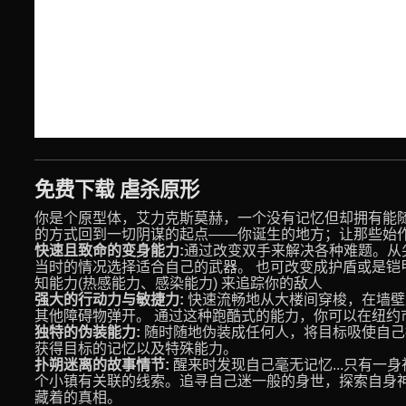
免费下载 虐杀原形
你是个原型体，艾力克斯莫赫，一个没有记忆但却拥有能
的方式回到一切阴谋的起点——你诞生的地方；让那些始
快速且致命的变身能力:
通过改变双手来解决各种难题。从
当时的情况选择适合自己的武器。 也可改变成护盾或是铠
知能力(热感能力、感染能力) 来追踪你的敌人
强大的行动力与敏捷力:
快速流畅地从大楼间穿梭，在墙壁
其他障碍物弹开。 通过这种跑酷式的能力，你可以在纽约
独特的伪装能力:
随时随地伪装成任何人，将目标吸使自己
获得目标的记忆以及特殊能力。
扑朔迷离的故事情节:
醒来时发现自己毫无记忆...只有一
个小镇有关联的线索。追寻自己迷一般的身世，探索自身神
藏着的真相。