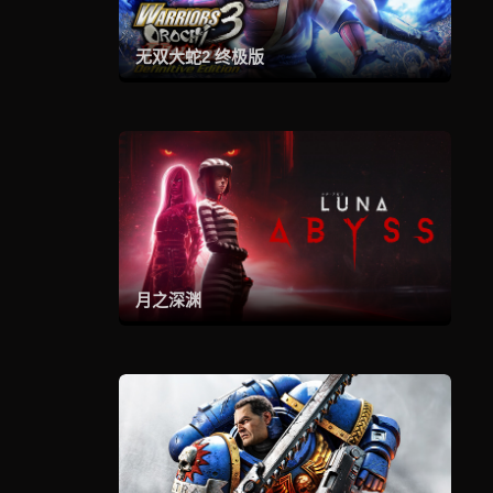
无双大蛇2 终极版
月之深渊