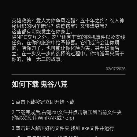
英雄救美？爱人为你争风吃醋？五十年之约？卷入神
秘组织的明争暗斗？遗迹遇宝？又惨遭夺宝？
这些都有可能发生在你身上。
除NPC交互之外，这里还有丰富的随机事件以及支线
任务，在你的旅途中给予惊喜。它们或许会让你烦
恼，喂你刀子，也可能让你化险为夷，甚至破而后
立。在一步又一步的选择的过程中，你将谱写只属于
你的，独一无二的故事。
02/07/2026
如何下载 鬼谷八荒
1.点击下载按钮立即开始下载
2.下载完成后,右键.rar文件并点击解压到当前文件夹
(你必须使用WinRAR或7-zip)
3.双击进入解压好的文件夹,找到.exe文件并运行