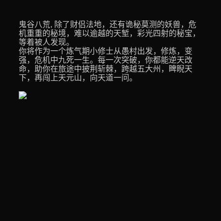
鬼谷八荒, 除了财侣法地，还有诡秘莫测的妖兽，危
机重重的秘境，难以逾越的天堑，彩光四射的秘宝，
等着被人发现。
你将作为一个炼气期小修士从愚村出发，修炼，变
强，危机中九死一生。每一次突破，你都能逆天改
命，助你在旅途中披荆斩棘，跨越五大州，睥睨天
下，再闯上天元山，向天道一问。