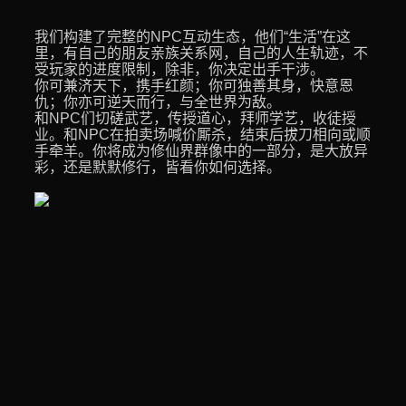
我们构建了完整的NPC互动生态，他们“生活”在这
里，有自己的朋友亲族关系网，自己的人生轨迹，不
受玩家的进度限制，除非，你决定出手干涉。
你可兼济天下，携手红颜；你可独善其身，快意恩
仇；你亦可逆天而行，与全世界为敌。
和NPC们切磋武艺，传授道心，拜师学艺，收徒授
业。和NPC在拍卖场喊价厮杀，结束后拔刀相向或顺
手牵羊。你将成为修仙界群像中的一部分，是大放异
彩，还是默默修行，皆看你如何选择。