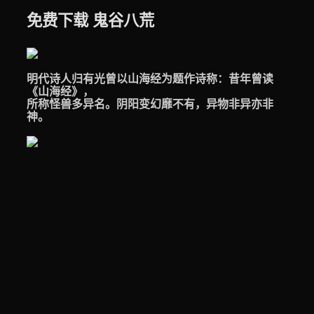
免费下载 鬼谷八荒
明代诗人归有光曾以山海经为题作诗称：昔年曾读
《山海经》，
所称怪兽多异名。阴阳变幻靡不有，异物非异亦非
神。