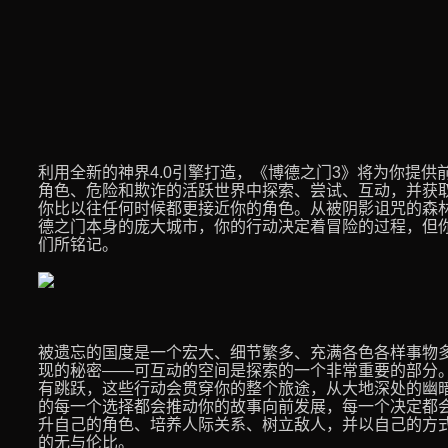
利用全新的神界4.0引擎打造，《博德之门3》将为你提
角色、危险和欺诈的活跃世界中探索、尝试、互动，并获
你比以往任何时候都更接近你的角色。从被阴影诅咒的森
德之门本身的庞大城市，你的行动决定着冒险的过程，但
们所铭记。
被遗忘的国度是一个宏大、细节繁多、充满各色各样事物
现的秘密——可互动的空间是探索的一个非常重要的部分
有跳跃，这些行动会贯穿你的整个旅途，从大地深处的幽
的每一个选择都会推动你的故事向前发展，每一个决定都
升自己的角色、培养人际关系、树立敌人，并以自己的方
的无与伦比。