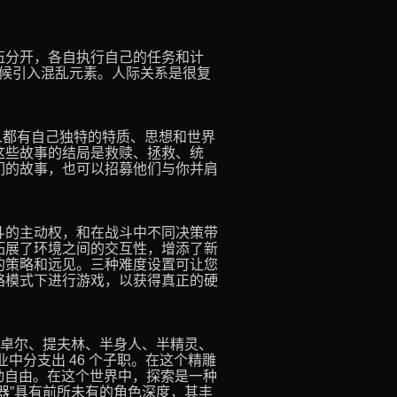
伍分开，各自执行自己的任务和计
的时候引入混乱元素。人际关系是很复
人都有自己独特的特质、思想和世界
这些故事的结局是救赎、拯救、统
们的故事，也可以招募他们与你并肩
斗的主动权，和在战斗中不同决策带
拓展了环境之间的交互性，增添了新
的策略和远见。三种难度设置可让您
略模式下进行游戏，以获得真正的硬
、卓尔、提夫林、半身人、半精灵、
业中分支出 46 个子职。在这个精雕
互动自由。在这个世界中，探索是一种
器”具有前所未有的角色深度，其丰