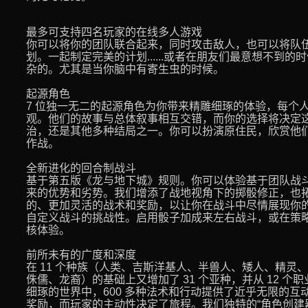
最多可支持四名玩家的在线多人游戏
你可以将你的团队联合起来，同时攻击敌人，也可以将队
划。一起制定完美的计划......或者在朋友们最意想不到
杂的。尤其是当你脑中有寄生虫的时候。
起源角色
7 位独一无二的起源角色为你带来精雕细琢的体验，每个
观。他们的故事与总体叙事相互交错，而你的选择将决定
治，还是其他多种结局之一。你可以扮演原住民，欣赏他
作战。
全新进化的回合制战斗
基于第五版《龙与地下城》规则。你可以体验基于团队战
来的优势和劣势。我们增添了战地视角下的掷骰修正，也
的、更加灵活的战术和奖励，以让你在战斗中尽情展现你
自定义战斗的挑战性。启用骰子加成来左右战斗，或在策
核体验。
前所未有的广度和深度
在 11 个种族（人类、吉斯洋基人、半兽人、矮人、精灵
侏儒、龙裔）的基础上又增加了 31 个亚种，并从 12 个职
细琢的世界中，600 多种法术和行动提供了近乎无限的
奖励，而玩家的主动性决定了旅程。我们独特的“角色创建