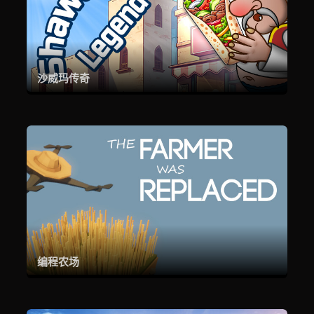
沙威玛传奇
编程农场