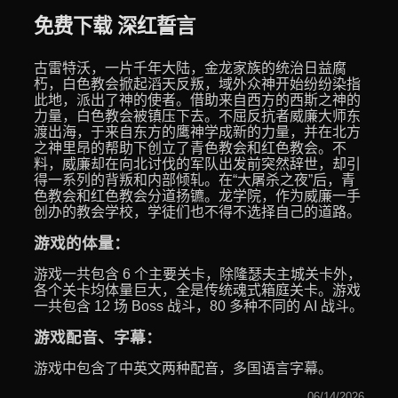
免费下载 深红誓言
古雷特沃，一片千年大陆，金龙家族的统治日益腐
朽，白色教会掀起滔天反叛，域外众神开始纷纷染指
此地，派出了神的使者。借助来自西方的西斯之神的
力量，白色教会被镇压下去。不屈反抗者威廉大师东
渡出海，于来自东方的鹰神学成新的力量，并在北方
之神里昂的帮助下创立了青色教会和红色教会。不
料，威廉却在向北讨伐的军队出发前突然辞世，却引
得一系列的背叛和内部倾轧。在“大屠杀之夜”后，青
色教会和红色教会分道扬镳。龙学院，作为威廉一手
创办的教会学校，学徒们也不得不选择自己的道路。
游戏的体量
：
游戏一共包含 6 个主要关卡，除隆瑟夫主城关卡外，
各个关卡均体量巨大，全是传统魂式箱庭关卡。游戏
一共包含 12 场 Boss 战斗，80 多种不同的 AI 战斗。
游戏配音、字幕
：
游戏中包含了中英文两种配音，多国语言字幕。
06/14/2026