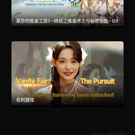
莱莎的炼金工房3 ~终结之炼金术士与秘密钥匙~ DX
名利游戏
English
/
中文(简体)