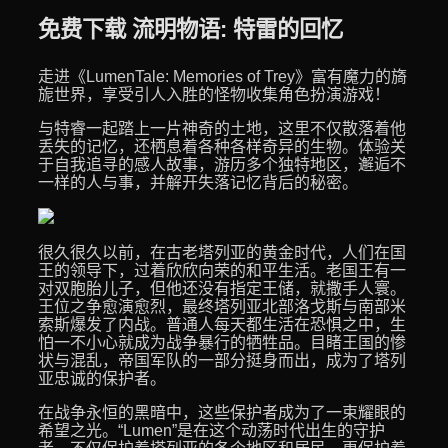
免费下载 流明物语: 特雷的回忆
走进《LumenTale: Memories of Trey》富有魔力的旖
旎世界，享受引人入胜的怪物收集角色扮演游戏！
与特睿一起踏上一片神奇的土地，这里不仅散落着他
丢失的记忆，还栖息着各种各样奇异的生物。体验关
于自我追寻的感人故事，游历多个独特地区，邂逅不
一样的人与事，并解开失落记忆背后的秘密。
很久很久以前，在古老塔列亚的黄金时代，人们在国
王的领导下，过着欣欣向荣的和平生活。老国王有一
对双胞胎儿子，但他还没有指定王储，就撒手人寰。
王位之争愈演愈烈，最终塔列亚北部洛戈斯与南部米
索斯爆发了内战。普通人每天都生活在恐惧之中，生
怕一不小心就成为战争暴行的牺牲品。目睹王国的惨
状与混乱，帝国军队的一部分挺身而出，成为了塔列
亚忠诚的保护者。
在战争永恒的黑暗中，这些保护者成为了一束耀眼的
希望之光。“Lumen”是在这个动荡时代出生的守护