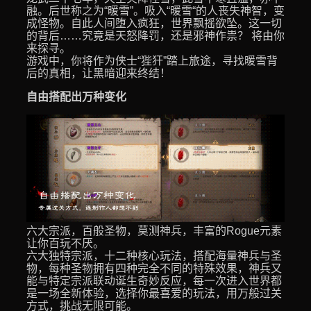
融。后世称之为“暖雪”。吸入“暖雪“的人丧失神智，变
成怪物。自此人间堕入疯狂，世界飘摇欲坠。这一切
的背后……究竟是天怒降罚，还是邪神作祟？ 将由你
来探寻。
游戏中，你将作为侠士“狴犴”踏上旅途，寻找暖雪背
后的真相，让黑暗迎来终结！
自由搭配出万种变化
六大宗派，百般圣物，莫测神兵，丰富的Rogue元素
让你百玩不厌。
六大独特宗派，十二种核心玩法，搭配海量神兵与圣
物，每种圣物拥有四种完全不同的特殊效果，神兵又
能与特定宗派联动诞生奇妙反应，每一次进入世界都
是一场全新体验，选择你最喜爱的玩法，用万般过关
方式，挑战无限可能。