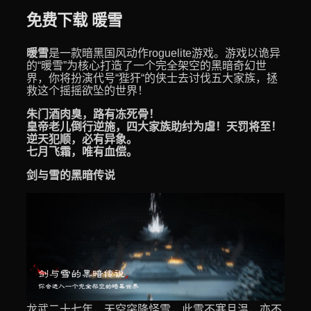
免费下载 暖雪
暖雪
是一款暗黑国风动作roguelite游戏。游戏以诡异
的“暖雪”为核心打造了一个完全架空的黑暗奇幻世
界，你将扮演代号“狴犴“的侠士去讨伐五大家族，拯
救这个摇摇欲坠的世界！
朱门酒肉臭，路有冻死骨！
皇帝老儿倒行逆施，四大家族助纣为虐！天罚将至！
逆天犯顺，必有异象。
七月飞霜，唯有血偿。
剑与雪的黑暗传说
龙武二十七年，天空突降怪雪，此雪不寒且温，亦不