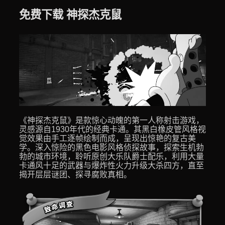
免费下载 神探杰克鼠
《神探杰克鼠》是款惊心动魄的第一人称射击游戏，
灵感源自1930年代的经典卡通。其黑白橡皮管风格视
觉效果由手工逐帧绘制而成，呈现出惊艳的复古美
学。深入惊险的黑色电影风格侦探故事，探索生机勃
勃的城市环境，聆听原创大乐队爵士配乐，利用大量
卡通风十足的武器与爆炸性火力升级大杀四方，直至
揭开层层谜团、探寻腐败真相。