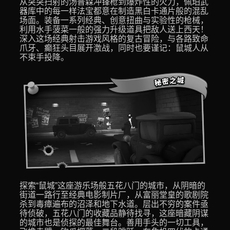
从突突扫射的汤普森冲锋枪到爆炸性的火力，佩珀武
器库中的每一样法宝都意在制造黑白卡通片般的混乱
场面。装备一系列经典、创意扭曲与实验性的枪械，
利用水手菠菜一般的强力升级道具把敌人送上西天！
深入这场经典射击游戏风格的复古冒险，与各路致命
爪牙、癫狂头目展开激战，同时也要谨记：鼠城人从
不束手投降。
探索“鼠城”这座游乐场般五花八门的城市，从阴暗的
街道一路行至经典电影制片厂，从富丽堂皇的歌剧院
杀到毒瘴遍布的沼泽和地下水道。层出不穷的案件亟
待侦破，五花八门的收藏品静待找寻，这座暗藏阴谋
的城市也是侦探的最佳舞台。善用手头的一切工具，