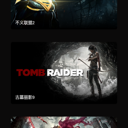
不义联盟2
古墓丽影9