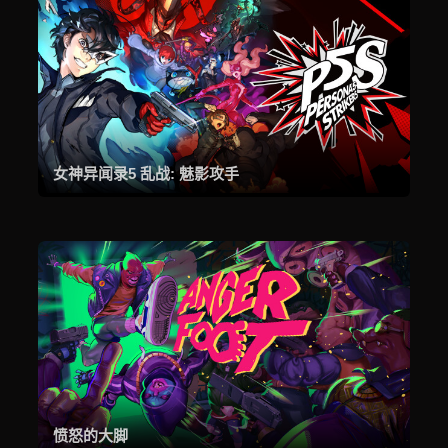
女神异闻录5 乱战: 魅影攻手
愤怒的大脚