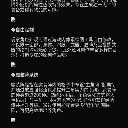
附带随机的属性值或特殊效果，存在生成独一无二的
装备或稀有物品的可能。
◆自由定制
玩家角色外观可通过游戏内像素绘图工具自由修改，
不仅限于面部，身体、四肢、武器、盾牌乃至投掷武
器的绘制均可随心所欲。 此外还可创作丰富多样的音
乐！打造专属的原创作品吧。
◆魔装阵系统
魔装阵是指在魔装阵内的格子中布置“主角”和“配角”，
并通过放置强化道具来提升主角实力的系统。魔装阵
的种类超过200种。熟练运用后，角色强化方式将大
幅拓展！与主角一同探索地牢的“配角”也能获得经验
值并提升等级。通过使用能配置更多“配角”的魔装
阵，可更高效地培养角色。