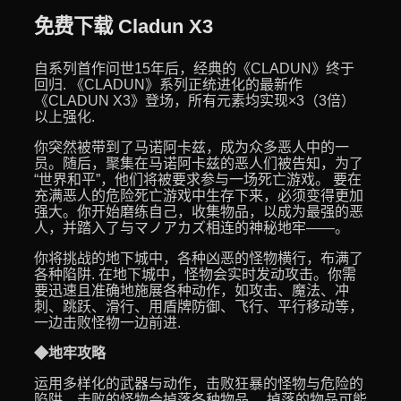
免费下载 Cladun X3
自系列首作问世15年后，经典的《CLADUN》终于
回归. 《CLADUN》系列正统进化的最新作
《CLADUN X3》登场，所有元素均实现×3（3倍）
以上强化.
你突然被带到了马诺阿卡兹，成为众多恶人中的一
员。随后，聚集在马诺阿卡兹的恶人们被告知，为了
“世界和平”，他们将被要求参与一场死亡游戏。 要在
充满恶人的危险死亡游戏中生存下来，必须变得更加
强大。你开始磨练自己，收集物品，以成为最强的恶
人，并踏入了与マノアカズ相连的神秘地牢——。
你将挑战的地下城中，各种凶恶的怪物横行，布满了
各种陷阱. 在地下城中，怪物会实时发动攻击。你需
要迅速且准确地施展各种动作，如攻击、魔法、冲
刺、跳跃、滑行、用盾牌防御、飞行、平行移动等，
一边击败怪物一边前进.
◆地牢攻略
运用多样化的武器与动作，击败狂暴的怪物与危险的
陷阱。击败的怪物会掉落各种物品。 掉落的物品可能