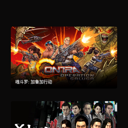
魂斗罗: 加鲁加行动