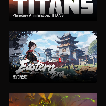
Planetary Annihilation: TITANS
宗门起源