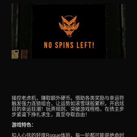
操控老虎机，赚取额外硬币。借助各类奖励与幸运符
触发强力连锁组合，让运势如滚雪球般累积，开启炫
目的幸运狂潮！玩弄规则、突破游戏桎梏，在债主步
步紧逼下挣扎求生，直至夺取自由！
游戏特色：
扣人心弦的轻度Rogue体验，每一轮都可能是绝命时