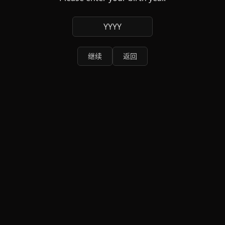
YYYY
继续
返回