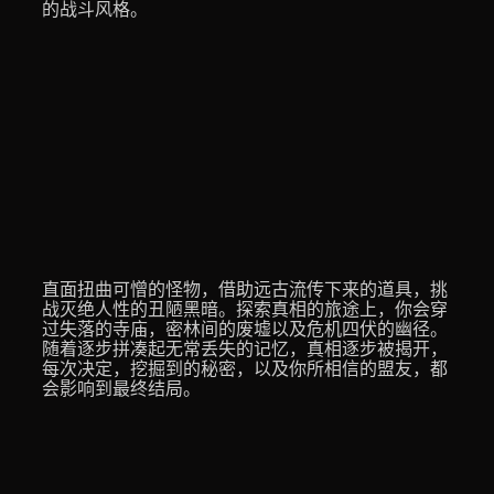
的战斗风格。
直面扭曲可憎的怪物，借助远古流传下来的道具，挑
战灭绝人性的丑陋黑暗。探索真相的旅途上，你会穿
过失落的寺庙，密林间的废墟以及危机四伏的幽径。
随着逐步拼凑起无常丢失的记忆，真相逐步被揭开，
每次决定，挖掘到的秘密，以及你所相信的盟友，都
会影响到最终结局。