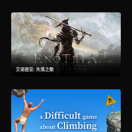
艾诺提亚: 失落之歌