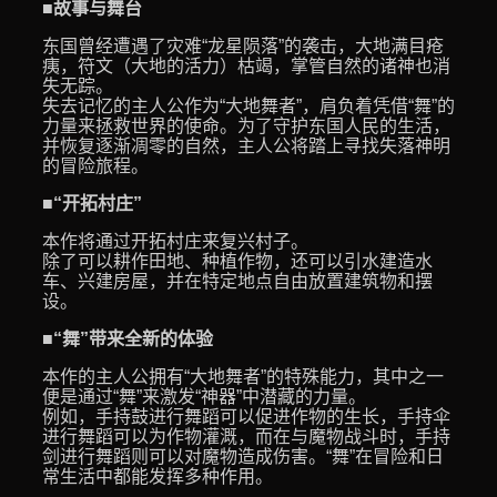
■故事与舞台
东国曾经遭遇了灾难“龙星陨落”的袭击，大地满目疮
痍，符文（大地的活力）枯竭，掌管自然的诸神也消
失无踪。
失去记忆的主人公作为“大地舞者”，肩负着凭借“舞”的
力量来拯救世界的使命。为了守护东国人民的生活，
并恢复逐渐凋零的自然，主人公将踏上寻找失落神明
的冒险旅程。
■“开拓村庄”
本作将通过开拓村庄来复兴村子。
除了可以耕作田地、种植作物，还可以引水建造水
车、兴建房屋，并在特定地点自由放置建筑物和摆
设。
■“舞”带来全新的体验
本作的主人公拥有“大地舞者”的特殊能力，其中之一
便是通过“舞”来激发“神器”中潜藏的力量。
例如，手持鼓进行舞蹈可以促进作物的生长，手持伞
进行舞蹈可以为作物灌溉，而在与魔物战斗时，手持
剑进行舞蹈则可以对魔物造成伤害。“舞”在冒险和日
常生活中都能发挥多种作用。