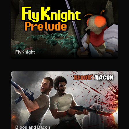
FlyKnight
Blood and Bacon