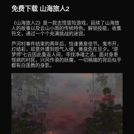
免费下载 山海旅人2
《山海旅人2》是一款志怪冒险游戏，延续了山海旅
人的故事以及云山小雨的传统特色。解锁技能，收集
符文，通过一个个充满挑战的迷宫。
芦河村事件结束的两年后，恰逢黄泉佳节。鬼市开，
灯结彩，却意外遭到怨气入侵，黄泉危在旦夕。“逆
梦师”七云因此重返人间，寻找净魂之法。面对身患
怪病的村民，兴风作浪的妖魔，一切祸端的背后似乎
都有白莲教的身影。