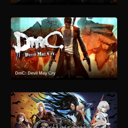
DmC: Devil May Cry