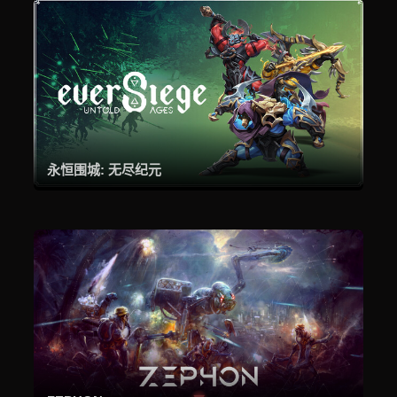
永恒围城: 无尽纪元