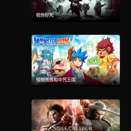
祝你好死
怪物男孩和中咒王国