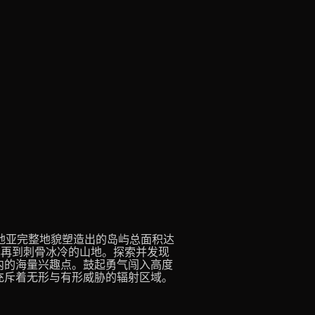
照克罗地亚完整地貌塑造出的岛屿总面积达
林再到刺骨冰冷的山地。探索并发现
内的海量兴趣点。鼓起勇气闯入高度
充斥着无形与有形威胁的辐射区域。