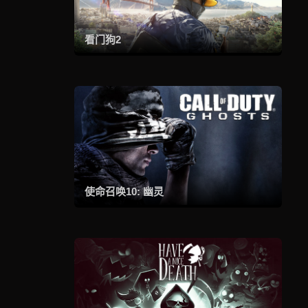
看门狗2
使命召唤10: 幽灵