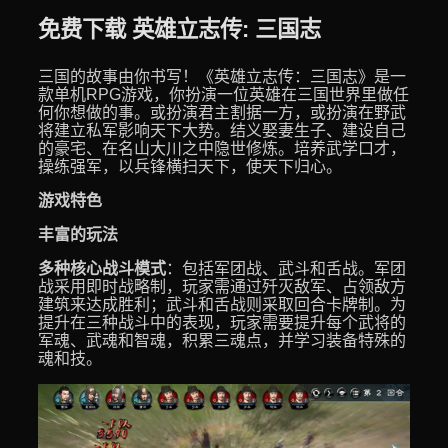
免费下载 英雄立志传: 三国志
三国的故事由你书写！《英雄立志传：三国志》是一
款单机RPG游戏，你扮演一位英雄在三国世界里做任
何你想做的事。或扮演君主割据一方，或扮演在野武
将建立私军影响天下大势。结义娶妻生子、建设自己
的豪宅、在名山大川之中隐世修炼。培养武学口才，
操练强军，以兵锋横扫天下，使天下归心。
游戏特色
丰富的玩法
多种核心战斗模式
：包括军团战、武斗和舌战。军团
战采用即时战略制，玩家需通过歼灭敌军、占领敌方
建筑来达成胜利；武斗和舌战则采取回合卡牌制。为
提升在三种战斗中的表现，玩家需要提升每个武将的
军魂、武魂和智魂，积累三魂点，并学习装备特殊的
魂和技。