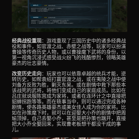
经典战役重现
：游戏重现了三国历史中的诸多经典战
役和事件，如官渡之战、赤壁之战等，玩家可以扮演
曹操等传奇历史人物，或以曹操麾下武将的身份，以
第一视角沉浸式感受战火纷飞的残酷惨烈，领略英雄
豪杰的壮志豪情。
改变历史走向
：玩家也可以依靠卓越的统兵才能，逆
转历史，如帮袁绍打赢官渡之战，或在夷陵之战中使
刘备方反败为胜，剿灭东吴。或在剧情中救下那些本
该战死的武将，将他们变成自己的家庭成员。比如在
吕庄就说服陈宫成为家将，或者在连环计之中直接把
貂蝉拐跑等等。而在轶事当中，则可以通过完成各种
剧情，使各路英雄豪杰或美女佳人成为你的家将。比
如在孙策麾下时，就可以在迎娶大小乔的剧情中把周
瑜顶掉，自己去娶小乔，甚至是把孙策也踹开，直接
把大小乔全娶回来，实现曹老板想干都没干成的事
儿。