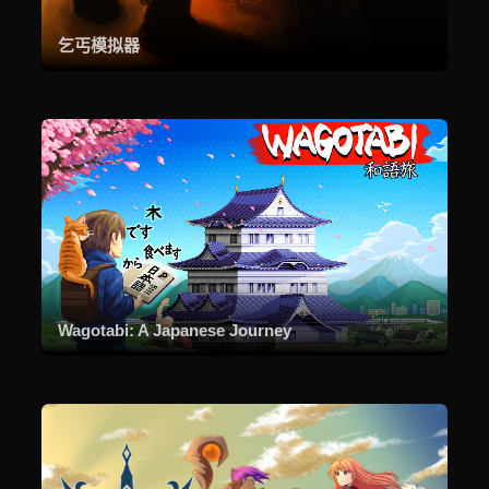
乞丐模拟器
Wagotabi: A Japanese Journey