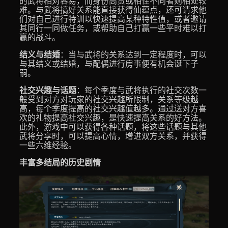
的武将相对容易，而身份高贵或相性不同者则相处较
难。与武将搞好关系能直接获得仙蕴点，还可请求他
们对自己进行特训以快速提高某种特性值，或者邀请
其同行一同做任务，或帮助自己打赢一些平时难以打
赢的战斗。
结义与结婚
：当与武将的关系达到一定程度时，可以
与其结义或结婚，与配偶进行房事便有机会诞下子
嗣。
社交兴趣与话题
：每个季度与武将执行的社交次数一
般受到对方对玩家的社交兴趣所限制，关系等级越
高，每个季度提高的社交兴趣值越多。通过送对方喜
欢的礼物提高社交兴趣，是快速提高关系的好方法。
此外，游戏中可以获得各种话题，将这些话题与其他
武将分享时，可以提高心情，增进双方关系，并获得
一些六维经验。
丰富多结局的历史剧情