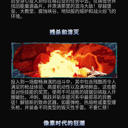
后全身心投入到你在格拉亚的任务中去。在铸造世界
找回能量源晶片，并肃清那里的混沌大敌！穿越堡
垒、大教堂、腐蚀峡谷、地狱般的熔炉和战火纷飞的
环境。
投入到一场酣畅淋漓的战斗中，其中包含残酷而令人
满足的枪战体验、高度机动性以及满地鲜血，这些都
是对你技能的奖赏。使用不可战胜的链锯剑将敌人开
膛破肚。冲刺、跳跃并斩杀银河系中最邪恶的异教
徒！解锁新的致命武器，如霰弹枪、热熔枪或重型爆
矢枪，并装备不同类型的毁灭性手雷。不要仁慈！