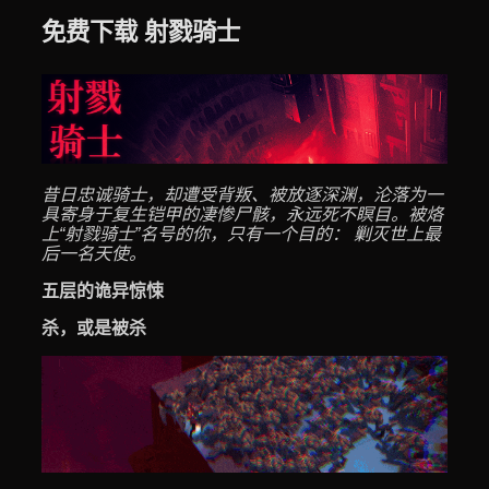
免费下载 射戮骑士
昔日忠诚骑士，却遭受背叛、被放逐深渊，沦落为一
具寄身于复生铠甲的凄惨尸骸，永远死不瞑目。被烙
上“射戮骑士”名号的你，只有一个目的： 剿灭世上最
后一名天使。
五层的诡异惊悚
杀，或是被杀