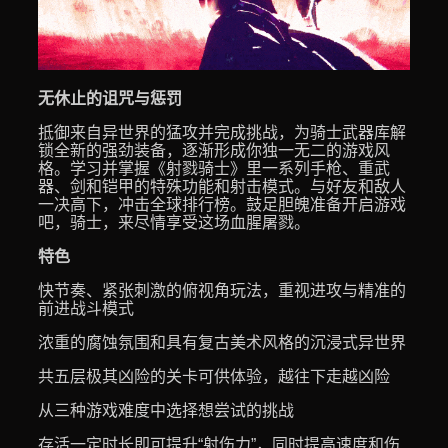
无休止的诅咒与惩罚
抵御来自异世界的猛攻并完成挑战，为骑士武器库解
锁全新的强劲装备，逐渐形成你独一无二的游戏风
格。学习并掌握《射戮骑士》里一系列手枪、重武
器、剑和铠甲的特殊功能和射击模式。与好友和敌人
一决高下，冲击全球排行榜。鼓足胆魄准备开启游戏
吧，骑士，来尽情享受这场血腥屠戮。
特色
快节奏、紧张刺激的俯视角玩法，重视进攻与精准的
前进战斗模式
浓重的腐蚀氛围和具有复古美术风格的沉浸式异世界
共五层极其凶险的关卡可供体验，越往下走越凶险
从三种游戏难度中选择想尝试的挑战
存活一定时长即可提升“射伤力”，同时提高速度和伤