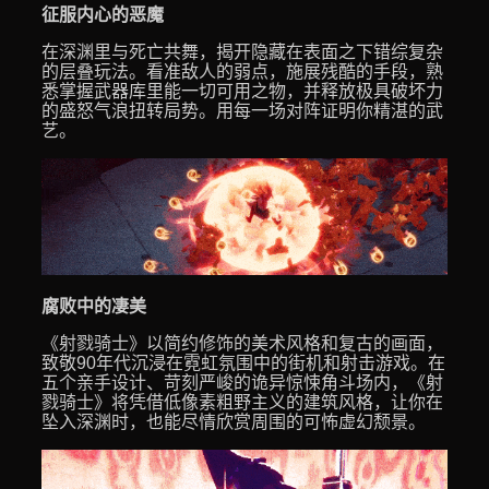
征服内心的恶魔
在深渊里与死亡共舞，揭开隐藏在表面之下错综复杂
的层叠玩法。看准敌人的弱点，施展残酷的手段，熟
悉掌握武器库里能一切可用之物，并释放极具破坏力
的盛怒气浪扭转局势。用每一场对阵证明你精湛的武
艺。
腐败中的凄美
《射戮骑士》以简约修饰的美术风格和复古的画面，
致敬90年代沉浸在霓虹氛围中的街机和射击游戏。在
五个亲手设计、苛刻严峻的诡异惊悚角斗场内，《射
戮骑士》将凭借低像素粗野主义的建筑风格，让你在
坠入深渊时，也能尽情欣赏周围的可怖虚幻颓景。