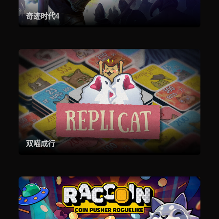
奇迹时代4
双喵成行