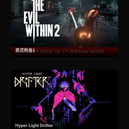
恶灵附身2
Hyper Light Drifter