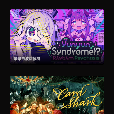
晕晕电波症候群