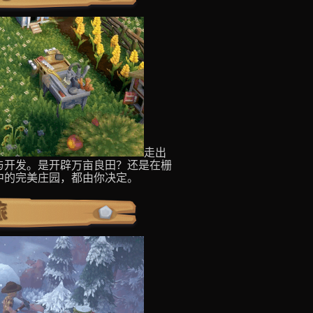
走出
与开发。是开辟万亩良田？还是在栅
中的完美庄园，都由你决定。