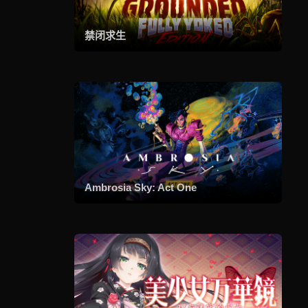
禁闭求生
Ambrosia Sky: Act One