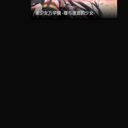
美少女万华镜 -理与迷宫的少女-