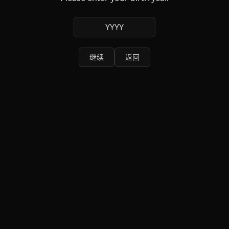
YYYY
继续
返回